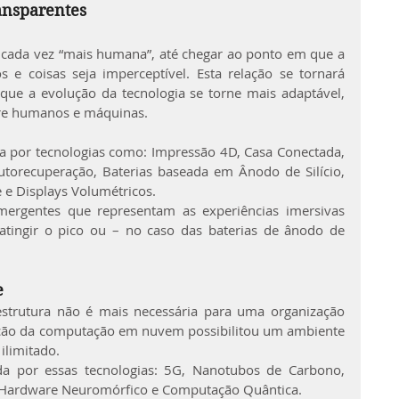
ansparentes
r cada vez “mais humana”, até chegar ao ponto em que a 
 e coisas seja imperceptível. Esta relação se tornará 
que a evolução da tecnologia se torne mais adaptável, 
ntre humanos e máquinas.
da por tecnologias como: Impressão 4D, Casa Conectada, 
 Autorecuperação, Baterias baseada em Ânodo de Silício, 
 e Displays Volumétricos.
mergentes que representam as experiências imersivas 
atingir o pico ou – no caso das baterias de ânodo de 
e
strutura não é mais necessária para uma organização 
zação da computação em nuvem possibilitou um ambiente 
ilimitado.
da por essas tecnologias: 5G, Nanotubos de Carbono, 
, Hardware Neuromórfico e Computação Quântica.