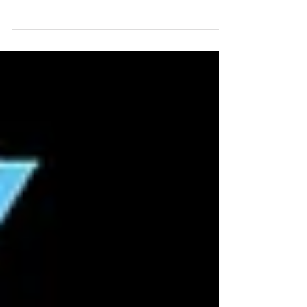
assumirá o comando da entidade em janeiro
do próximo ano. A vice-presidência será
composta por...