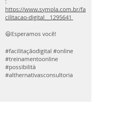
: 
https://www.sympla.com.br/fa
cilitacao-digital__1295641 
😃Esperamos você! 
#facilitaçãodigital
#online
#treinamentoonline
#possibilità
#althernativasconsultoria