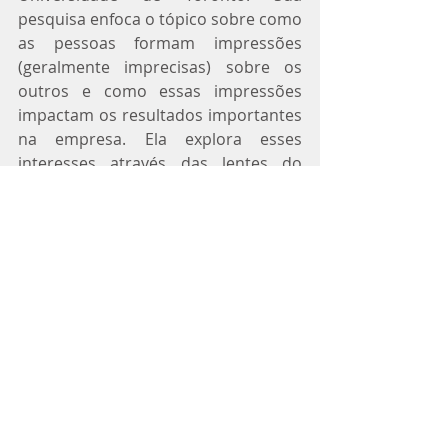
pesquisa enfoca o tópico sobre como 
as pessoas formam impressões 
(geralmente imprecisas) sobre os 
outros e como essas impressões 
impactam os resultados importantes 
na empresa. Ela explora esses 
interesses através das lentes do 
gênero e das emoções.
Julián Arango é fundador e 
estrategista comportamental no 
Aleatoria, uma empresa da ciência do 
comportamento na Colômbia. 
Arango também é Pesquisador 
Assistente do Prof. Jon Jachimowicz. É 
apaixonado por contribuir com 
organizações públicas e privadas, 
aplicando a ciência comportamental 