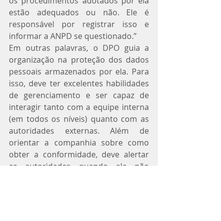
os procedimentos adotados por ela 
estão adequados ou não. Ele é 
responsável por registrar isso e 
informar a ANPD se questionado.”
Em outras palavras, o DPO guia a 
organização na proteção dos dados 
pessoais armazenados por ela. Para 
isso, deve ter excelentes habilidades 
de gerenciamento e ser capaz de 
interagir tanto com a equipe interna 
(em todos os níveis) quanto com as 
autoridades externas. Além de 
orientar a companhia sobre como 
obter a conformidade, deve alertar 
as autoridades quando ela não 
aderir (e a empresa pode estar 
sujeita a multas nesse caso).
Formação profissional esperada