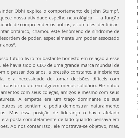
vinder Obhi explica o comportamento de John Stumpf. 
uece nossa atividade espelho-neurológica — a função 
idade de compreender os outros, e com eles identificar-
ntar britânico, chamou este fenômeno de síndrome de 
desordem de poder, especialmente um poder associado 
 anos”.
o futuro livro foi bastante honesto em relação a esse 
 ele havia sido o CEO de uma grande marca mundial de 
 o passar dos anos, a pressão constante, a inebriante 
ia, e a necessidade de tomar decisões difíceis com 
, transformou-o em alguém menos solidário. Ele notou 
onamentos com seus colegas, amigos e mesmo com seus 
natureza. A empatia era um traço dominante de sua 
 outros se sentiam e podia demonstrar naturalmente 
s. Mas essa posição de liderança o havia afetado 
a era posta completamente de lado quando pensava em 
es. Ao nos contar isso, ele mostrava-se objetivo, mas, 