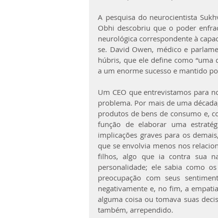
A pesquisa do neurocientista Sukh
Obhi descobriu que o poder enfraq
neurológica correspondente à capac
se. David Owen, médico e parlame
húbris, que ele define como “uma 
a um enorme sucesso e mantido por
Um CEO que entrevistamos para noss
problema. Por mais de uma década,
produtos de bens de consumo e, com
função de elaborar uma estratég
implicações graves para os demais
que se envolvia menos nos relaci
filhos, algo que ia contra sua 
personalidade; ele sabia como os
preocupação com seus sentimento
negativamente e, no fim, a empati
alguma coisa ou tomava suas decisõ
também, arrependido.