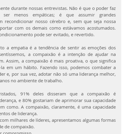
nte durante nossas entrevistas. Não é que o poder faz 
ser menos empáticas; é que assumir grandes 
m recondicionar nosso cérebro e, sem que seja nossa 
importar com os demais como estávamos acostumados. 
ondicionamento pode ser evitado, e revertido.
o a empatia é a tendência de sentir as emoções dos 
sentíssemos, a compaixão é a intenção de ajudar na 
m. Assim, a compaixão é mais proativa, o que significa 
-la em um hábito. Fazendo isso, podemos combater a 
er e, por sua vez, adotar não só uma liderança melhor, 
nos no ambiente de trabalho.
vistados, 91% deles disseram que a compaixão é 
derança, e 80% gostariam de aprimorar sua capacidade 
em como. A compaixão, claramente, é uma capacidade 
ntos de liderança.
om milhares de líderes, apresentamos algumas formas 
de de compaixão.
er compromisso