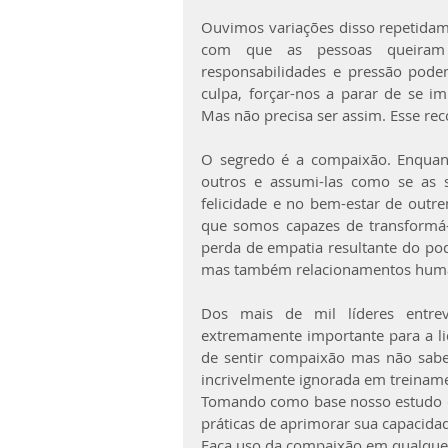
Ouvimos variações disso repetidame
com que as pessoas queiram 
responsabilidades e pressão pode
culpa, forçar-nos a parar de se 
Mas não precisa ser assim. Esse rec
O segredo é a compaixão. Enquant
outros e assumi-las como se as 
felicidade e no bem-estar de outre
que somos capazes de transformá
perda de empatia resultante do pod
mas também relacionamentos huma
Dos mais de mil líderes entre
extremamente importante para a li
de sentir compaixão mas não sab
incrivelmente ignorada em treiname
Tomando como base nosso estudo c
práticas de aprimorar sua capacida
Faça uso da compaixão em qualqu