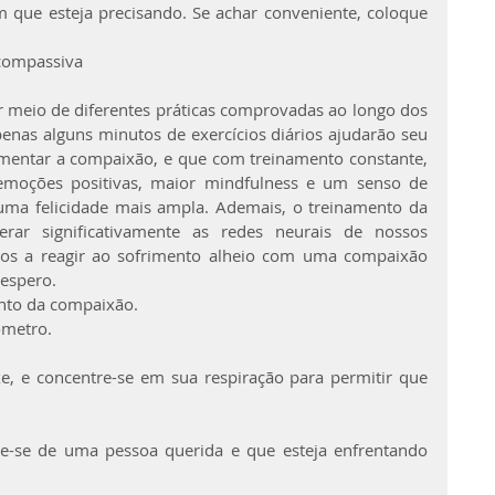
que esteja precisando. Se achar conveniente, coloque 
 compassiva
 meio de diferentes práticas comprovadas ao longo dos 
nas alguns minutos de exercícios diários ajudarão seu 
umentar a compaixão, e que com treinamento constante, 
emoções positivas, maior mindfulness e um senso de 
uma felicidade mais ampla. Ademais, o treinamento da 
ar significativamente as redes neurais de nossos 
os a reagir ao sofrimento alheio com uma compaixão 
sespero.
ento da compaixão.
ômetro.
xe, e concentre-se em sua respiração para permitir que 
e-se de uma pessoa querida e que esteja enfrentando 