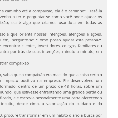
á caminho até a compaixão; ela é o caminho”. Trazê-la 
venha a ter e perguntar-se como você pode ajudar os 
xão; ela é algo que criamos usando-a em todas as 
ola que orienta nossas intenções, atenções e ações. 
uém, pergunte-se: “Como posso ajudar esta pessoa?”. 
encontrar clientes, investidores, colegas, familiares ou 
ntra por trás de suas intenções, minuto a minuto, em 
strar compaixão
 sabia que a compaixão era mais do que a coisa certa a 
 impacto positivo na empresa. Ele desenvolveu um 
informado, dentro de um prazo de 48 horas, sobre um 
undo, que estivesse enfrentando uma grande perda ou 
icado, ele escrevia pessoalmente uma carta oferecendo 
incutiu, desde cima, a valorização do cuidado e da 
, procure transformar em um hábito diário a busca por 